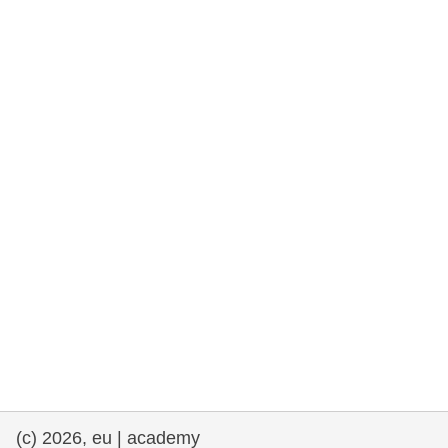
cearta an duine & an daonlathas
gnóthaí muirí & iascaigh
imirce & imeascadh
an cothú, an tsláinte & an fholláine
ceannaireacht, nuálaíocht & comhroinnt
eolais san earnáil phoiblí
iompar & bonneagar
(c) 2026, eu | academy