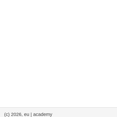
rights, & democracy
maritime & fisheries
migration & integration
nutrition, health & wellbeing
public sector leadership, innovation &
knowledge sharing
transport & infrastructure
(c) 2026, eu | academy