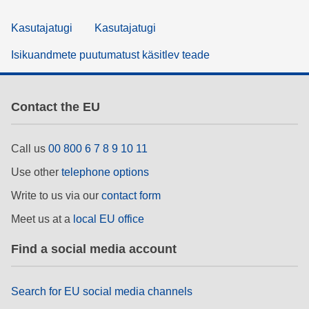
Kasutajatugi
Kasutajatugi
Isikuandmete puutumatust käsitlev teade
Contact the EU
Call us
00 800 6 7 8 9 10 11
Use other
telephone options
Write to us via our
contact form
Meet us at a
local EU office
Find a social media account
Search for EU social media channels