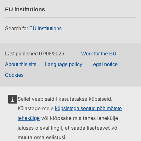
EU institutions
Search for
EU institutions
Last published 07/08/2026
Work for the EU
About this site
Language policy
Legal notice
Cookies
Sellel veebisaidil kasutatakse küpsiseid.
Külastage meie
küpsistega seotud põhimõtete
või klõpsake mis tahes lehekülje
lehekülge
jaluses oleval lingil, et saada lisateavet või
muuta oma eelistusi.