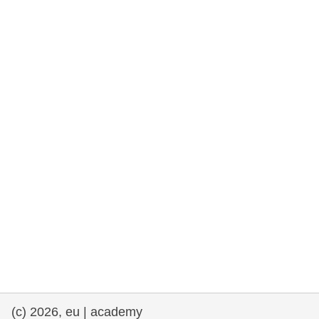
rights, & democracy
maritime & fisheries
migration & integration
nutrition, health & wellbeing
public sector leadership, innovation &
knowledge sharing
transport & infrastructure
(c) 2026, eu | academy