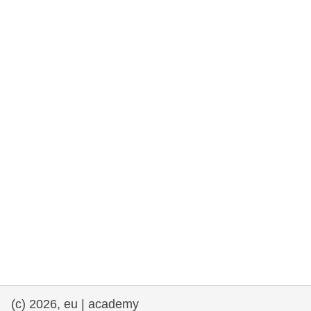
drepturile omului și democrație
maritime si pescuit
migrație și integrare
nutriție, sănătate și bunăstare
leadership în sectorul public, inovare și
schimb de cunoștințe
transport și infrastructură
(c) 2026, eu | academy