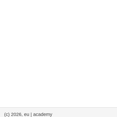
rights, & democracy
maritime & fisheries
migration & integration
nutrition, health & wellbeing
public sector leadership, innovation &
knowledge sharing
transport & infrastructure
(c) 2026, eu | academy