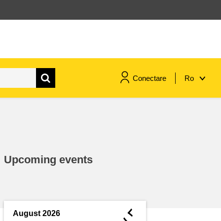
Conectare
Ro
maritime si pescuit
migrație și integrare
Upcoming events
nutriție, sănătate și bunăstare
leadership în sectorul public,
inovare și schimb de cunoștințe
◄
August 2026