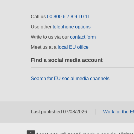
Call us
00 800 6 7 8 9 10 11
Use other
telephone options
Write to us via our
contact form
Meet us at a
local EU office
Find a social media account
Search for EU social media channels
Last published 07/08/2026
Work for the 