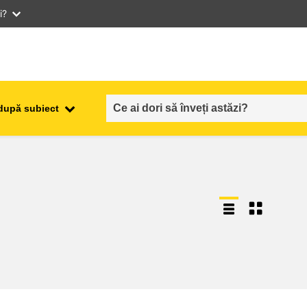
i?
după subiect
ocuparea forţei de muncă,
ala
comerţul şi economia
food safety & security
fragilitate, situații de criză și
reziliență
gen, inegalitate și incluziune