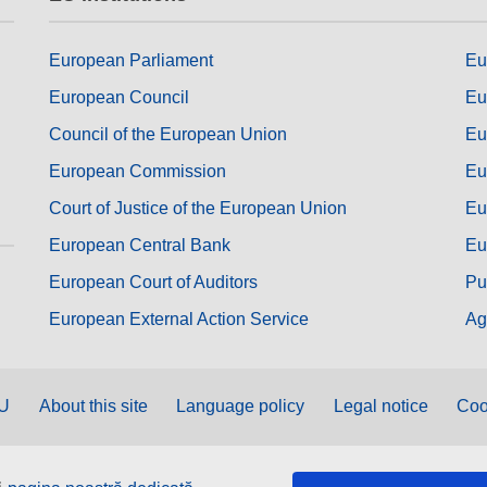
European Parliament
Eu
European Council
Eu
Council of the European Union
Eu
European Commission
Eu
Court of Justice of the European Union
Eu
European Central Bank
Eu
European Court of Auditors
Pu
European External Action Service
Ag
EU
About this site
Language policy
Legal notice
Coo