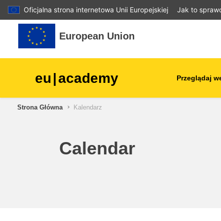
Oficjalna strona internetowa Unii Europejskiej
Jak to spraw
Przejdź do głównej zawartości
European Union
eu
|
academy
Przeglądaj w
Strona Główna
Kalendarz
agriculture & rural develop
children & youth
Calendar
cities, urban & regional
development
data, digital & technology