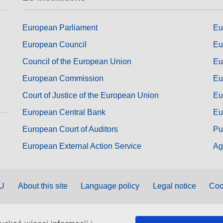
European Parliament
Eu
European Council
Eu
Council of the European Union
Eu
European Commission
Eu
Court of Justice of the European Union
Eu
European Central Bank
Eu
European Court of Auditors
Pu
European External Action Service
Ag
EU
About this site
Language policy
Legal notice
Coo