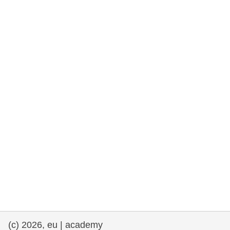
rights, & democracy
maritime & fisheries
migration & integration
nutrition, health & wellbeing
public sector leadership, innovation &
knowledge sharing
transport & infrastructure
(c) 2026, eu | academy