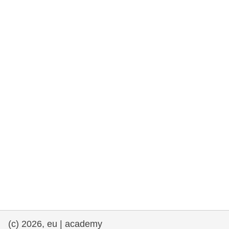
drepturile omului și democrație
maritime si pescuit
migrație și integrare
nutriție, sănătate și bunăstare
leadership în sectorul public, inovare și
schimb de cunoștințe
transport și infrastructură
(c) 2026, eu | academy