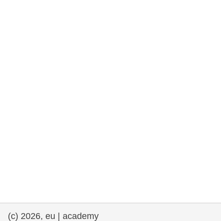
fundamentales, y democracia
marítimo y pesca
migración e integración
nutrición, salud y bienestar
liderazgo, innovación y el intercambio de
conocimientos en el sector público
transporte e infraestructuras
(c) 2026, eu | academy