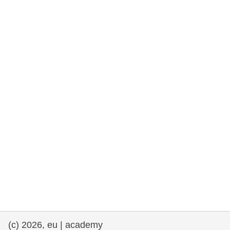
rights, & democracy
maritime & fisheries
migration & integration
nutrition, health & wellbeing
public sector leadership, innovation &
knowledge sharing
transport & infrastructure
(c) 2026, eu | academy