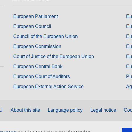
European Parliament
Eu
European Council
Eu
Council of the European Union
Eu
European Commission
Eu
Court of Justice of the European Union
Eu
European Central Bank
Eu
European Court of Auditors
Pu
European External Action Service
Ag
EU
About this site
Language policy
Legal notice
Coo