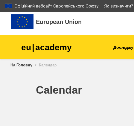
Офіційний вебсайт Європейського Союзу
Як визначити?
Перейти до головного вмісту
European Union
eu
|
academy
Досліджу
Аграрне виробництво і
На Головну
Календар
розвиток сільської місцев
діти та молодь
Calendar
міста, міський і регіональ
розвиток
дані, діджиталізація та нов
технології