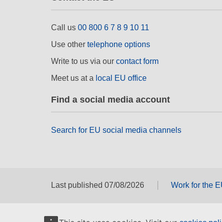
Call us
00 800 6 7 8 9 10 11
Use other
telephone options
Write to us via our
contact form
Meet us at a
local EU office
Find a social media account
Search for EU social media channels
Last published 07/08/2026
Work for the 