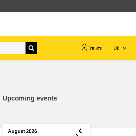
Увійти
Uk
морське судноплавство та
рибальство
міграція та інтеграція
Upcoming events
харчування, здоров'я та
добробут
лідерство в державному
секторі, інновації та обмін
◄
August 2026
знаннями