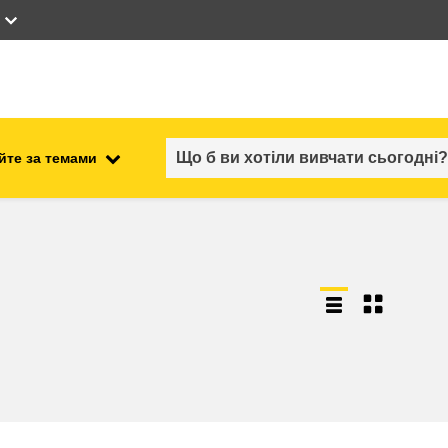
йте за темами
працевлаштування, комерційна
ості
діяльність та економіка
безпечність харчових
продуктів та продовольча
безпека
ний
нестабільність, кризові
ситуації та стійкість
ітні
гендер, нерівність та інклюзія