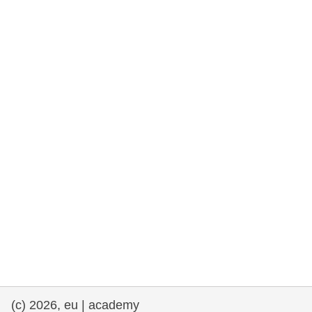
democrazia
marittimo e pesca
migrazione e integrazione
nutrizione, salute e benessere
leadership del settore pubblico,
innovazione e condivisione delle
conoscenze
trasporti e infrastrutture
(c) 2026, eu | academy