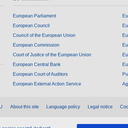
European Parliament
Eu
European Council
Eu
Council of the European Union
Eu
European Commission
Eu
Court of Justice of the European Union
Eu
European Central Bank
Eu
European Court of Auditors
Pu
European External Action Service
Ag
EU
About this site
Language policy
Legal notice
Coo