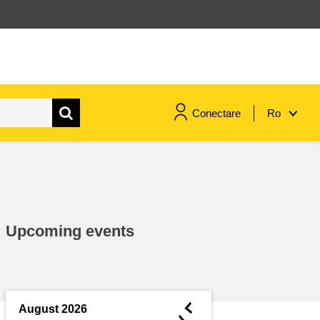
Conectare
Ro
maritime si pescuit
migrație și integrare
Upcoming events
nutriție, sănătate și bunăstare
leadership în sectorul public,
inovare și schimb de cunoștințe
◄
August 2026