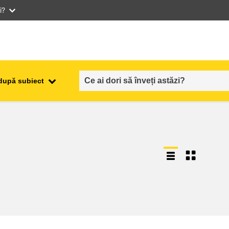
i?
după subiect
ocuparea forţei de muncă,
ala
comerţul şi economia
food safety & security
fragilitate, situații de criză și
reziliență
gen, inegalitate și incluziune