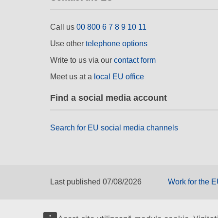
Call us
00 800 6 7 8 9 10 11
Use other
telephone options
Write to us via our
contact form
Meet us at a
local EU office
Find a social media account
Search for EU social media channels
Last published 07/08/2026
Work for the 