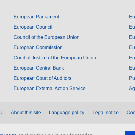
European Parliament
Eu
European Council
Eu
Council of the European Union
Eu
European Commission
Eu
Court of Justice of the European Union
Eu
European Central Bank
Eu
European Court of Auditors
Pu
European External Action Service
Ag
EU
About this site
Language policy
Legal notice
Coo