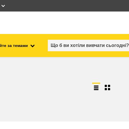
йте за темами
працевлаштування, комерційна
ості
діяльність та економіка
безпечність харчових
продуктів та продовольча
безпека
ний
нестабільність, кризові
ситуації та стійкість
ітні
гендер, нерівність та інклюзія