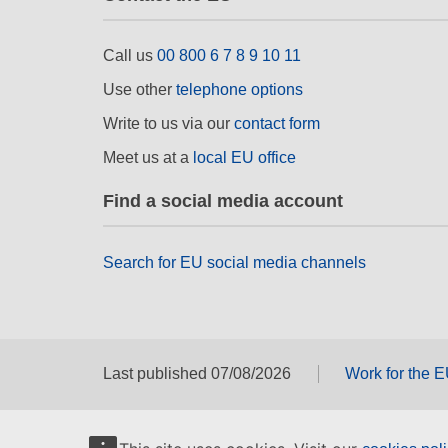
Call us
00 800 6 7 8 9 10 11
Use other
telephone options
Write to us via our
contact form
Meet us at a
local EU office
Find a social media account
Search for EU social media channels
Last published 07/08/2026
Work for the 