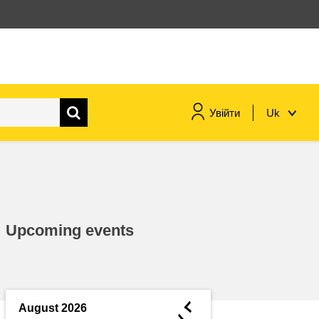
Увійти
Uk
морське судноплавство та
рибальство
міграція та інтеграція
Upcoming events
харчування, здоров'я та
добробут
лідерство в державному
секторі, інновації та обмін
◄
August 2026
знаннями