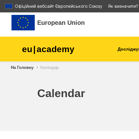
Офіційний вебсайт Європейського Союзу
Як визначити?
Перейти до головного вмісту
European Union
eu
|
academy
Досліджу
Аграрне виробництво і
На Головну
Календар
розвиток сільської місцев
діти та молодь
Calendar
міста, міський і регіональ
розвиток
дані, діджиталізація та нов
технології