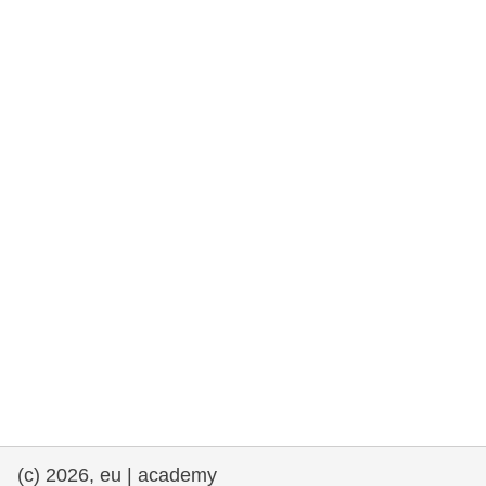
democrazia
marittimo e pesca
migrazione e integrazione
nutrizione, salute e benessere
leadership del settore pubblico,
innovazione e condivisione delle
conoscenze
trasporti e infrastrutture
(c) 2026, eu | academy