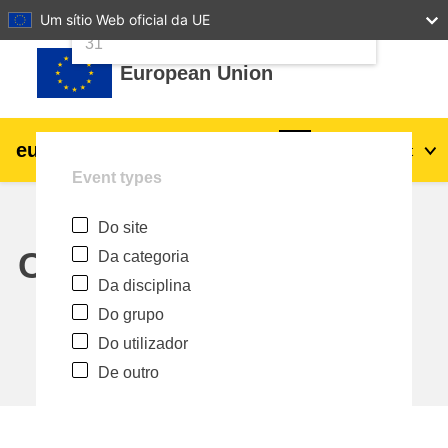
24
25
26
27
28
29
30
Um sítio Web oficial da UE
Ir para o conteúdo principal
31
European Union
eu
|
academy
Entrar
Pt
Event types
Explore by topic:
Do site
agricultura e desenvolvimento rural
Calendar
Da categoria
Da disciplina
crianças e jovens
Do grupo
Do utilizador
cidades, desenvolvimento urbano e
De outro
regional
dados, digital e tecnologia