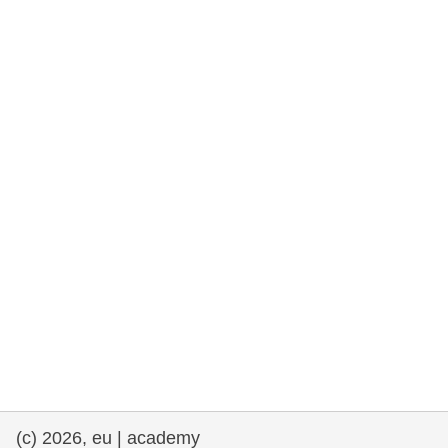
e democracia
assuntos marítimos e política das pescas
migração e integração
nutrição, saúde e bem-estar
liderança do setor público, inovação e
compartilhamento de conhecimento
transporte e infraestrutura
(c) 2026, eu | academy