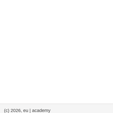
rights, & democracy
maritime & fisheries
migration & integration
nutrition, health & wellbeing
public sector leadership, innovation &
knowledge sharing
transport & infrastructure
(c) 2026, eu | academy