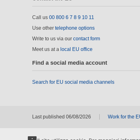
Call us
00 800 6 7 8 9 10 11
Use other
telephone options
Write to us via our
contact form
Meet us at a
local EU office
Find a social media account
Search for EU social media channels
Last published 06/08/2026
Work for the 