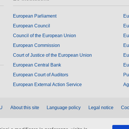
European Parliament
Eu
European Council
Eu
Council of the European Union
Eu
European Commission
Eu
Court of Justice of the European Union
Eu
European Central Bank
Eu
European Court of Auditors
Pu
European External Action Service
Ag
EU
About this site
Language policy
Legal notice
Coo