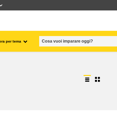
ora per tema
occupazione, commercio ed
economia
sicurezza e protezione alimentare
fragilità, situazioni di crisi e
ionale
resilienza
genere, disuguaglianza e
inclusione