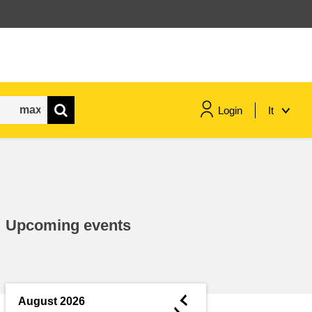
Login
It
marittimo e pesca
migrazione e integrazione
Upcoming events
nutrizione, salute e benessere
leadership del settore pubblico,
innovazione e condivisione delle
◄
August 2026
conoscenze