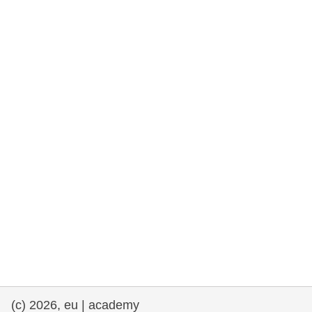
fundamentales, y democracia
marítimo y pesca
migración e integración
nutrición, salud y bienestar
liderazgo, innovación y el intercambio de
conocimientos en el sector público
transporte e infraestructuras
(c) 2026, eu | academy