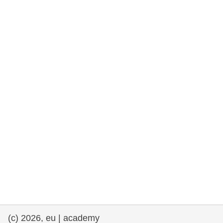
e democracia
assuntos marítimos e política das pescas
migração e integração
nutrição, saúde e bem-estar
liderança do setor público, inovação e
compartilhamento de conhecimento
transporte e infraestrutura
(c) 2026, eu | academy