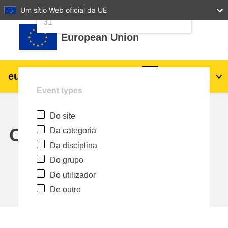
24
25
26
27
28
29
30
Um sítio Web oficial da UE
Ir para o conteúdo principal
31
European Union
eu
|
academy
Entrar
Pt
Event types
Explore by topic:
Do site
agricultura e desenvolvimento rural
Calendar
Da categoria
Da disciplina
crianças e jovens
Do grupo
Do utilizador
cidades, desenvolvimento urbano e
De outro
regional
dados, digital e tecnologia