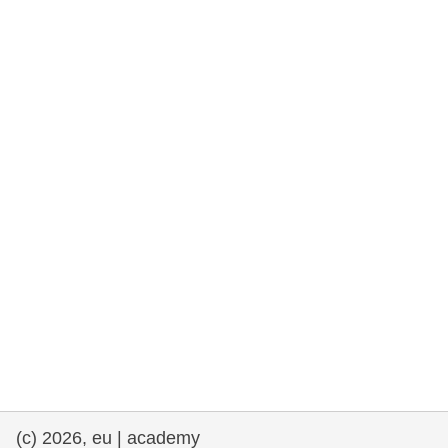
democrazia
marittimo e pesca
migrazione e integrazione
nutrizione, salute e benessere
leadership del settore pubblico,
innovazione e condivisione delle
conoscenze
trasporti e infrastrutture
(c) 2026, eu | academy