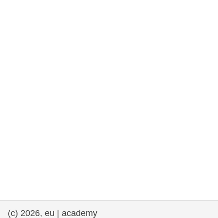
et démocratie
maritime & pêche
migration et intégration
nutrition, santé & bien-être
leadership du secteur public, innovation et
partage des connaissances
transport et infrastructure
(c) 2026, eu | academy