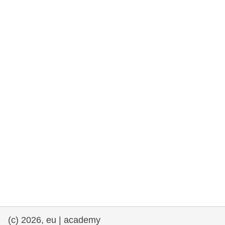
rights, & democracy
maritime & fisheries
migration & integration
nutrition, health & wellbeing
public sector leadership, innovation &
knowledge sharing
transport & infrastructure
(c) 2026, eu | academy