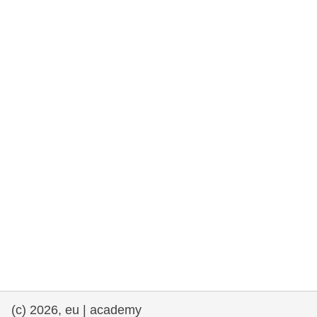
rights, & democracy
maritime & fisheries
migration & integration
nutrition, health & wellbeing
public sector leadership, innovation &
knowledge sharing
transport & infrastructure
(c) 2026, eu | academy