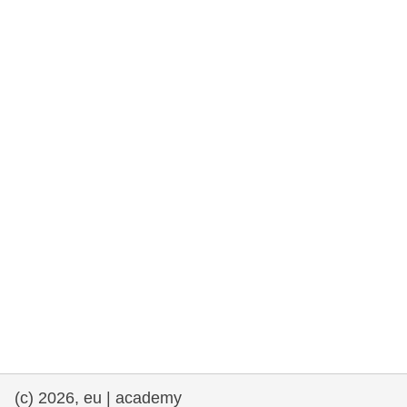
et démocratie
maritime & pêche
migration et intégration
nutrition, santé & bien-être
leadership du secteur public, innovation et
partage des connaissances
transport et infrastructure
(c) 2026, eu | academy