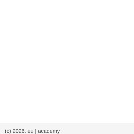
fundamentales, y democracia
marítimo y pesca
migración e integración
nutrición, salud y bienestar
liderazgo, innovación y el intercambio de
conocimientos en el sector público
transporte e infraestructuras
(c) 2026, eu | academy