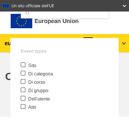
24
25
26
27
28
29
30
Un sito ufficiale dell’UE
Vai al contenuto principale
31
European Union
eu
|
academy
Login
It
Event types
Explore by topic:
Sito
agricoltura e sviluppo rurale
Calendar
Di categoria
Di corso
bambini e giovani
Di gruppo
Dell'utente
città, sviluppo urbano e regionale
Altri
dati, digitale e tecnologia