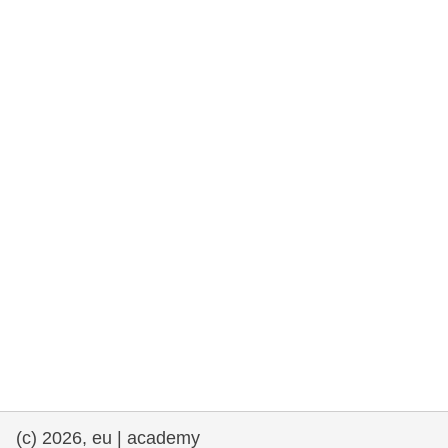
democrazia
marittimo e pesca
migrazione e integrazione
nutrizione, salute e benessere
leadership del settore pubblico,
innovazione e condivisione delle
conoscenze
trasporti e infrastrutture
(c) 2026, eu | academy