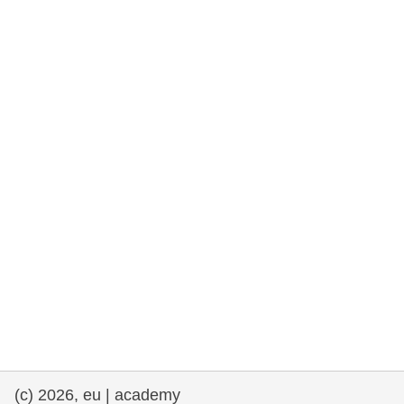
rights, & democracy
maritime & fisheries
migration & integration
nutrition, health & wellbeing
public sector leadership, innovation &
knowledge sharing
transport & infrastructure
(c) 2026, eu | academy