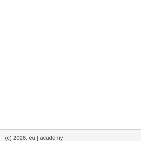
rights, & democracy
maritime & fisheries
migration & integration
nutrition, health & wellbeing
public sector leadership, innovation &
knowledge sharing
transport & infrastructure
(c) 2026, eu | academy