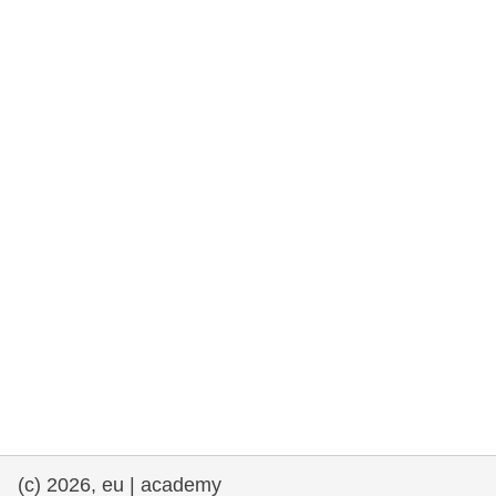
rights, & democracy
maritime & fisheries
migration & integration
nutrition, health & wellbeing
public sector leadership, innovation &
knowledge sharing
transport & infrastructure
(c) 2026, eu | academy