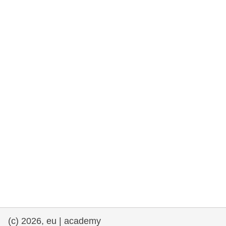
rights, & democracy
maritime & fisheries
migration & integration
nutrition, health & wellbeing
public sector leadership, innovation &
knowledge sharing
transport & infrastructure
(c) 2026, eu | academy