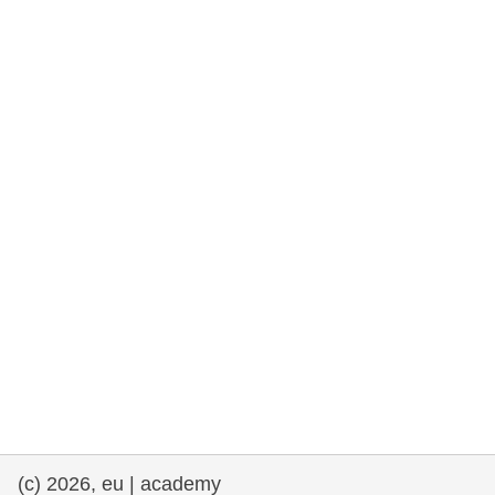
rights, & democracy
maritime & fisheries
migration & integration
nutrition, health & wellbeing
public sector leadership, innovation &
knowledge sharing
transport & infrastructure
(c) 2026, eu | academy