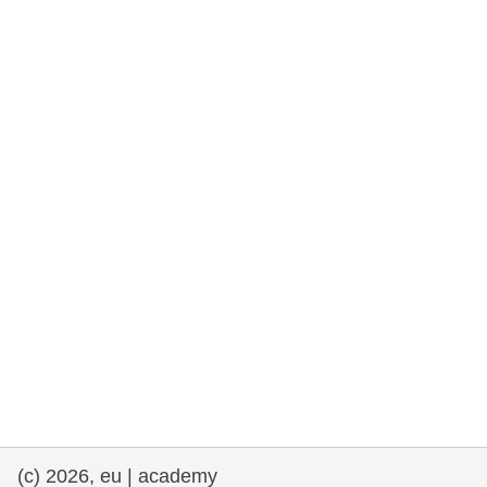
rights, & democracy
maritime & fisheries
migration & integration
nutrition, health & wellbeing
public sector leadership, innovation &
knowledge sharing
transport & infrastructure
(c) 2026, eu | academy