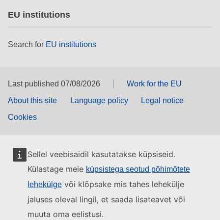
EU institutions
Search for
EU institutions
Last published 07/08/2026
Work for the EU
About this site
Language policy
Legal notice
Cookies
Sellel veebisaidil kasutatakse küpsiseid.
Külastage meie
küpsistega seotud põhimõtete
või klõpsake mis tahes lehekülje
lehekülge
jaluses oleval lingil, et saada lisateavet või
muuta oma eelistusi.