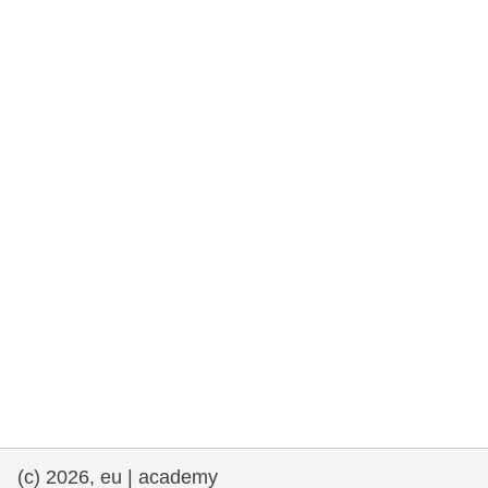
rights, & democracy
maritime & fisheries
migration & integration
nutrition, health & wellbeing
public sector leadership, innovation &
knowledge sharing
transport & infrastructure
(c) 2026, eu | academy