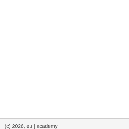
democrazia
marittimo e pesca
migrazione e integrazione
nutrizione, salute e benessere
leadership del settore pubblico,
innovazione e condivisione delle
conoscenze
trasporti e infrastrutture
(c) 2026, eu | academy