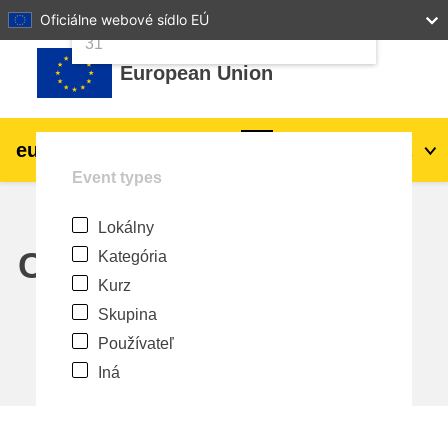
24
25
26
27
28
29
30
Oficiálne webové sídlo EÚ
Preskočiť na hlavný obsah
31
European Union
eu
|
academy
Prihlásiť sa
Sk
Event types
Explore by topic:
Lokálny
agriculture & rural development
Calendar
Kategória
Kurz
children & youth
Skupina
Používateľ
cities, urban & regional development
Iná
data, digital & technology