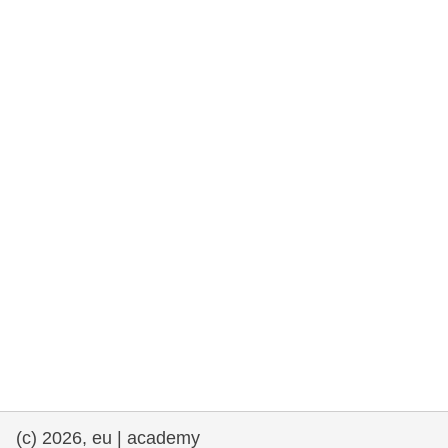
rights, & democracy
maritime & fisheries
migration & integration
nutrition, health & wellbeing
public sector leadership, innovation &
knowledge sharing
transport & infrastructure
(c) 2026, eu | academy