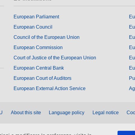
European Parliament
Eu
European Council
Eu
Council of the European Union
Eu
European Commission
Eu
Court of Justice of the European Union
Eu
European Central Bank
Eu
European Court of Auditors
Pu
European External Action Service
Ag
EU
About this site
Language policy
Legal notice
Coo