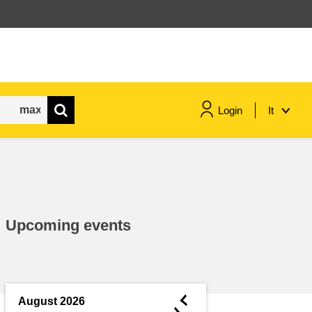
Login
It
marittimo e pesca
migrazione e integrazione
Upcoming events
nutrizione, salute e benessere
leadership del settore pubblico,
innovazione e condivisione delle
◄
August 2026
conoscenze