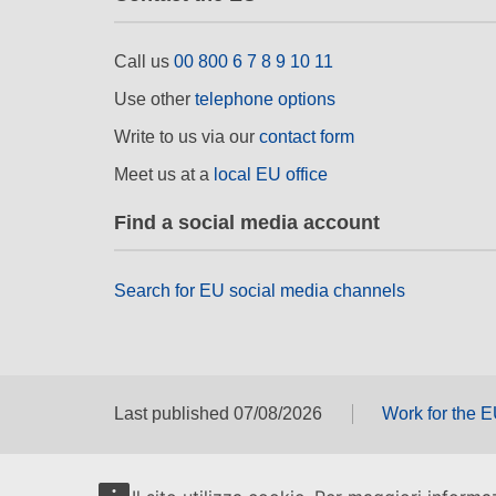
Call us
00 800 6 7 8 9 10 11
Use other
telephone options
Write to us via our
contact form
Meet us at a
local EU office
Find a social media account
Search for EU social media channels
Last published 07/08/2026
Work for the 