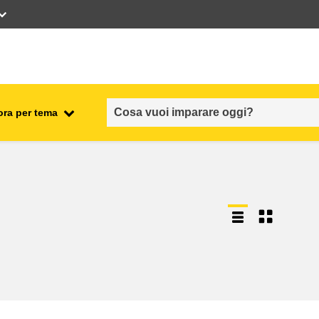
ora per tema
occupazione, commercio ed
economia
sicurezza e protezione alimentare
fragilità, situazioni di crisi e
ionale
resilienza
genere, disuguaglianza e
inclusione