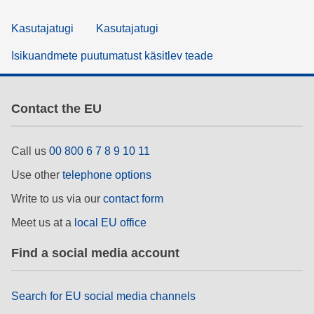
Kasutajatugi
Kasutajatugi
Isikuandmete puutumatust käsitlev teade
Contact the EU
Call us
00 800 6 7 8 9 10 11
Use other
telephone options
Write to us via our
contact form
Meet us at a
local EU office
Find a social media account
Search for EU social media channels