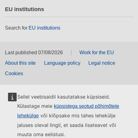
EU institutions
Search for
EU institutions
Last published 07/08/2026
Work for the EU
About this site
Language policy
Legal notice
Cookies
Sellel veebisaidil kasutatakse küpsiseid.
Külastage meie
küpsistega seotud põhimõtete
või klõpsake mis tahes lehekülje
lehekülge
jaluses oleval lingil, et saada lisateavet või
muuta oma eelistusi.