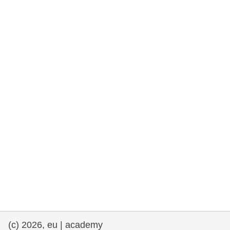
rights, & democracy
maritime & fisheries
migration & integration
nutrition, health & wellbeing
public sector leadership, innovation &
knowledge sharing
transport & infrastructure
(c) 2026, eu | academy