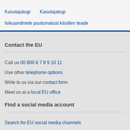
Kasutajatugi
Kasutajatugi
Isikuandmete puutumatust käsitlev teade
Contact the EU
Call us
00 800 6 7 8 9 10 11
Use other
telephone options
Write to us via our
contact form
Meet us at a
local EU office
Find a social media account
Search for EU social media channels