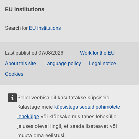
EU institutions
Search for
EU institutions
Last published 07/08/2026
Work for the EU
About this site
Language policy
Legal notice
Cookies
Sellel veebisaidil kasutatakse küpsiseid.
Külastage meie
küpsistega seotud põhimõtete
või klõpsake mis tahes lehekülje
lehekülge
jaluses oleval lingil, et saada lisateavet või
muuta oma eelistusi.