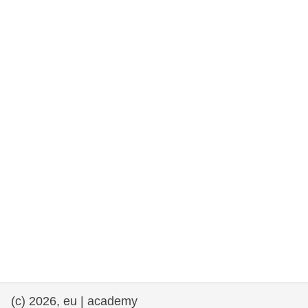
rights, & democracy
maritime & fisheries
migration & integration
nutrition, health & wellbeing
public sector leadership, innovation &
knowledge sharing
transport & infrastructure
(c) 2026, eu | academy