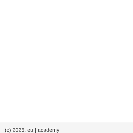
democrazia
marittimo e pesca
migrazione e integrazione
nutrizione, salute e benessere
leadership del settore pubblico,
innovazione e condivisione delle
conoscenze
trasporti e infrastrutture
(c) 2026, eu | academy