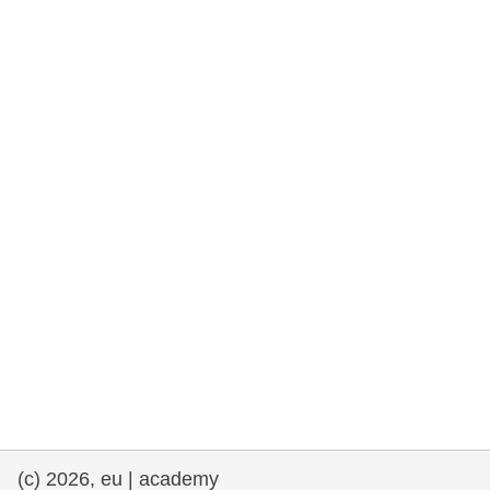
drepturile omului și democrație
maritime si pescuit
migrație și integrare
nutriție, sănătate și bunăstare
leadership în sectorul public, inovare și
schimb de cunoștințe
transport și infrastructură
(c) 2026, eu | academy