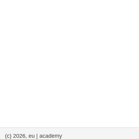
rights, & democracy
maritime & fisheries
migration & integration
nutrition, health & wellbeing
public sector leadership, innovation &
knowledge sharing
transport & infrastructure
(c) 2026, eu | academy