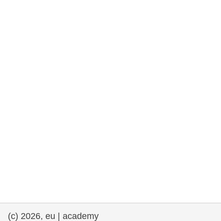
rights, & democracy
maritime & fisheries
migration & integration
nutrition, health & wellbeing
public sector leadership, innovation &
knowledge sharing
transport & infrastructure
(c) 2026, eu | academy