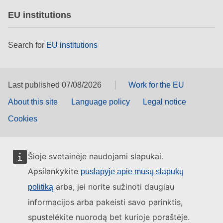
EU institutions
Search for
EU institutions
Last published 07/08/2026
Work for the EU
About this site
Language policy
Legal notice
Cookies
Šioje svetainėje naudojami slapukai.
Apsilankykite
puslapyje apie mūsų slapukų
arba, jei norite sužinoti daugiau
politiką
informacijos arba pakeisti savo parinktis,
spustelėkite nuorodą bet kurioje poraštėje.