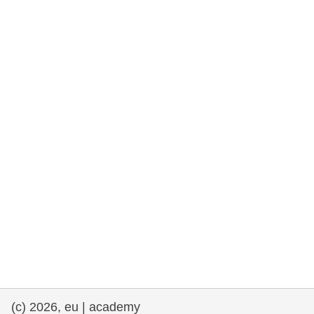
rights, & democracy
maritime & fisheries
migration & integration
nutrition, health & wellbeing
public sector leadership, innovation &
knowledge sharing
transport & infrastructure
(c) 2026, eu | academy