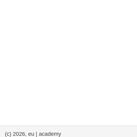
rights, & democracy
maritime & fisheries
migration & integration
nutrition, health & wellbeing
public sector leadership, innovation &
knowledge sharing
transport & infrastructure
(c) 2026, eu | academy