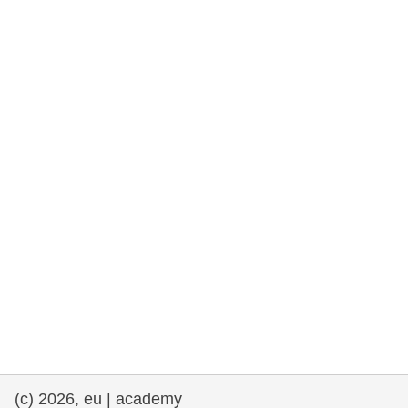
rights, & democracy
maritime & fisheries
migration & integration
nutrition, health & wellbeing
public sector leadership, innovation &
knowledge sharing
transport & infrastructure
(c) 2026, eu | academy