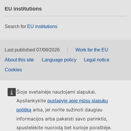
EU institutions
Search for
EU institutions
Last published 07/08/2026
Work for the EU
About this site
Language policy
Legal notice
Cookies
Šioje svetainėje naudojami slapukai.
Apsilankykite
puslapyje apie mūsų slapukų
arba, jei norite sužinoti daugiau
politiką
informacijos arba pakeisti savo parinktis,
spustelėkite nuorodą bet kurioje poraštėje.