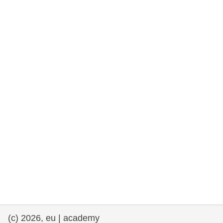
rights, & democracy
maritime & fisheries
migration & integration
nutrition, health & wellbeing
public sector leadership, innovation &
knowledge sharing
transport & infrastructure
(c) 2026, eu | academy