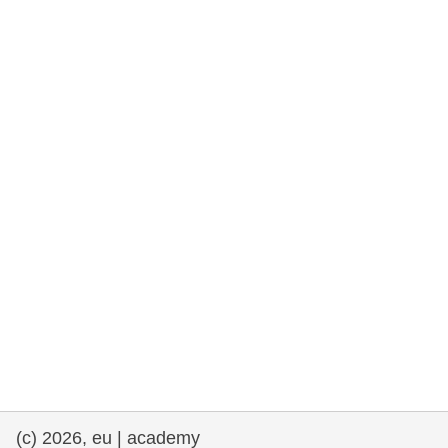
rights, & democracy
maritime & fisheries
migration & integration
nutrition, health & wellbeing
public sector leadership, innovation &
knowledge sharing
transport & infrastructure
(c) 2026, eu | academy