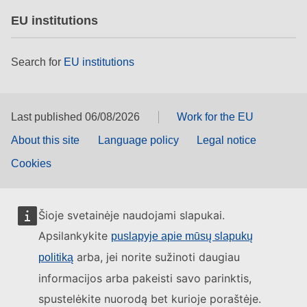
EU institutions
Search for
EU institutions
Last published 06/08/2026
Work for the EU
About this site
Language policy
Legal notice
Cookies
Šioje svetainėje naudojami slapukai.
Apsilankykite
puslapyje apie mūsų slapukų
arba, jei norite sužinoti daugiau
politiką
informacijos arba pakeisti savo parinktis,
spustelėkite nuorodą bet kurioje poraštėje.